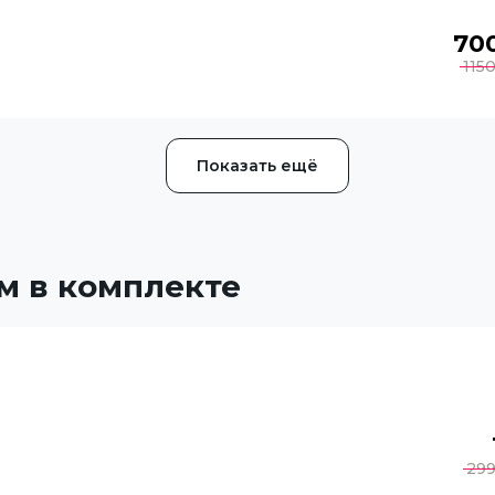
70
115
Показать ещё
м в комплекте
29