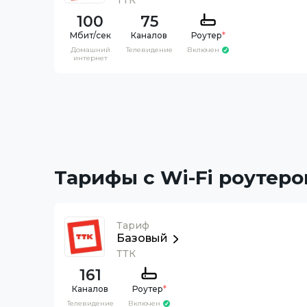
ТТК
100
75
Каналов
Роутер
*
Домашний
Телевидение
Включен
интернет
Тарифы с Wi-Fi роутеро
Тариф
Базовый
ТТК
161
Каналов
Роутер
*
Телевидение
Включен