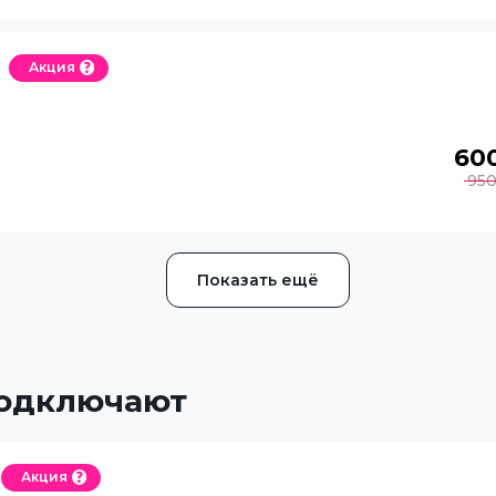
Акция
60
95
Показать ещё
подключают
Акция