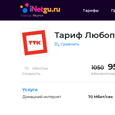
Тарифы
П
Город:
Якутск
Тариф Любоп
Сравнить
9
1050
70
Мбит/сек
Скорость
Абонентская
Услуги
Домашний интернет
70 Мбит/сек