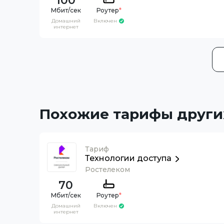
100
Роутер
*
Домашний
Включен
интернет
Похожие тарифы други
Тариф
Технологии доступа
Ростелеком
70
Роутер
*
Домашний
Включен
интернет