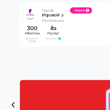
Тариф
Акция
Игровой
Ростелеком
300
Роутер
*
Интернет
Включен
GPON