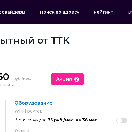
ровайдеры
Поиск по адресу
Рейтинг
О
ытный от ТТК
50
Акция
руб./мес.
 плата
Оборудование
Wi-Fi роутер
В рассрочку за
75 руб./мес. на 36 мес.
Услуги