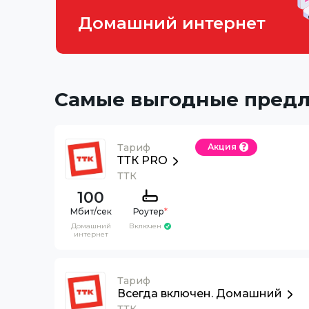
Домашний интернет
Самые выгодные пред
Тариф
Акция
ТТК PRO
ТТК
100
Роутер
*
Домашний
Включен
интернет
Тариф
Всегда включен. Домашний