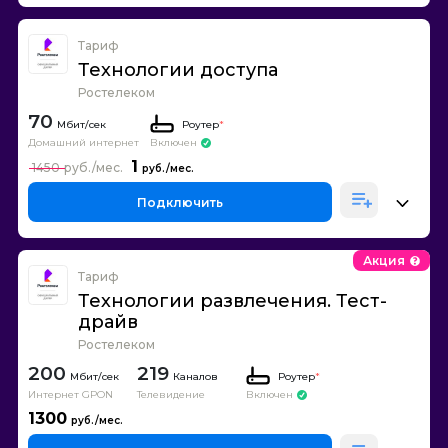
Тариф
Технологии доступа
Ростелеком
70
Роутер
*
Домашний интернет
Включен
1
1450
Подключить
Акция
Тариф
Технологии развлечения. Тест-
драйв
Ростелеком
200
219
Каналов
Роутер
*
Интернет GPON
Телевидение
Включен
1300