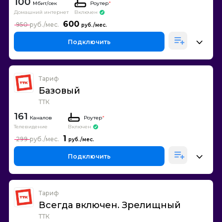
100
Роутер
*
Домашний интернет
Включен
600
950
Подключить
Тариф
Базовый
ТТК
161
Каналов
Роутер
*
Телевидение
Включен
1
299
Подключить
Тариф
Всегда включен. Зрелищный
ТТК