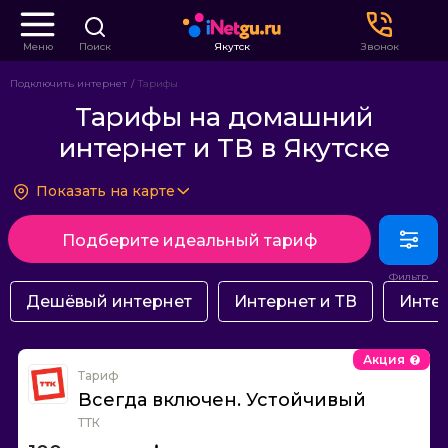
Меню
Поиск
Якутск
Звонок
Подключить интернет
Тарифы
Тарифы на домашний
интернет и ТВ в Якутске
Показать на карте
Подберите идеальный тариф
Дешёвый интернет
Интернет и ТВ
Интер
Акция
Тариф
Всегда включен. Устойчивый
ТТК