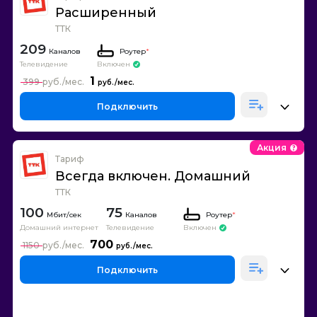
Расширенный
ТТК
209
Каналов
Роутер
*
Телевидение
Включен
1
399
Подключить
Акция
Тариф
Всегда включен. Домашний
ТТК
100
75
Каналов
Роутер
*
Домашний интернет
Телевидение
Включен
700
1150
Подключить