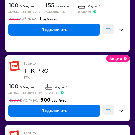
100
155
Каналов
Роутер
*
Домашний интернет
Телевидение
Включен
1
1250
Подключить
Акция
Тариф
ТТК PRO
ТТК
100
Роутер
*
Домашний интернет
Включен
900
1000
Подключить
Тариф