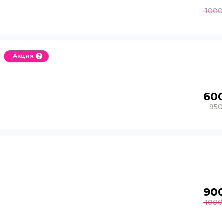
100
Акция
60
95
90
100