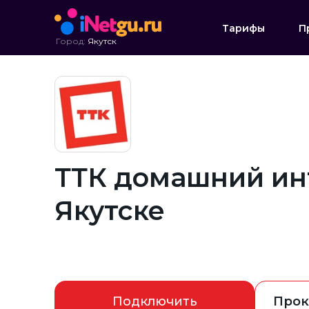
Тарифы
П
Город:
Якутск
ТТК домашний инт
Якутске
Подключить
Прок