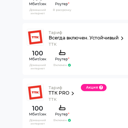
Роутер
*
Домашний
В рассрочку
интернет
Тариф
Всегда включен. Устойчивый
ТТК
100
Роутер
*
Домашний
Включен
интернет
Тариф
Акция
ТТК PRO
ТТК
100
Роутер
*
Домашний
Включен
интернет