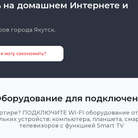
ь на домашнем Интернете и
ов города Якутск.
 я могу сэкономить?
борудование для подключе
ртире? ПОДКЛЮЧИТЕ WI-FI оборудование от 
ьких устройств: компьютера, планшета, сма
телевизоров с функцией Smart TV