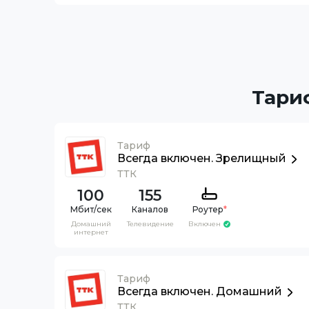
Тари
Тариф
Всегда включен. Зрелищный
ТТК
100
155
Каналов
Роутер
*
Домашний
Телевидение
Включен
интернет
Тариф
Всегда включен. Домашний
ТТК