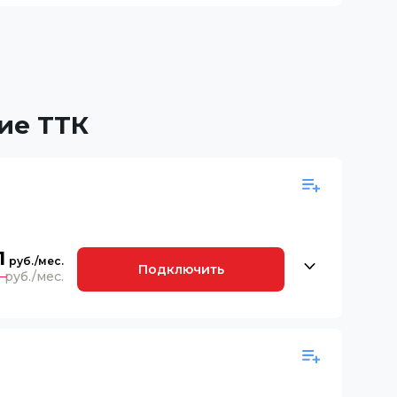
ие ТТК
1
Подключить
0