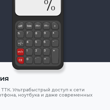
ния
ТТК. Ультрабыстрый доступ к сети
ртфона, ноутбука и даже современных